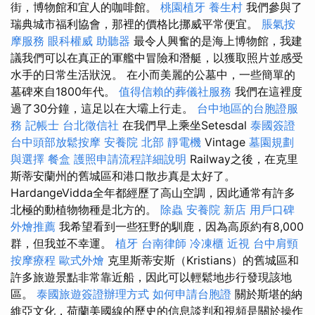
街，博物館和宜人的咖啡館。
桃園植牙
養生村
我們參與了
瑞典城市福利協會，那裡的價格比挪威平常便宜。
脹氣按
摩服務
眼科權威
助聽器
最令人興奮的是海上博物館，我建
議我們可以在真正的軍艦中冒險和潛艇，以獲取照片並感受
水手的日常生活狀況。 在小而美麗的公墓中，一些簡單的
墓碑來自1800年代。
值得信賴的葬儀社服務
我們在這裡度
過了30分鐘，這足以在大壩上行走。
台中地區的台胞證服
務
記帳士
台北徵信社
在我們早上乘坐Setesdal
泰國簽證
台中頭部放鬆按摩
安養院 北部
靜電機
Vintage
墓園規劃
與選擇
餐盒
護照申請流程詳細說明
Railway之後，在克里
斯蒂安蘭州的舊城區和港口散步真是太好了。
HardangeVidda全年都經歷了高山空調，因此通常有許多
北極的動植物物種是北方的。
除蟲
安養院 新店
用戶口碑
外燴推薦
我希望看到一些狂野的馴鹿，因為高原約有8,000
群，但我並不幸運。
植牙
台南律師
冷凍櫃
近視
台中肩頸
按摩療程
歐式外燴
克里斯蒂安斯（Kristians）的舊城區和
許多旅遊景點非常靠近船，因此可以輕鬆地步行發現該地
區。
泰國旅遊簽證辦理方式
如何申請台胞證
關於斯堪的納
維亞文化，荷蘭美國線的歷史的信息談判和視頻是關於操作