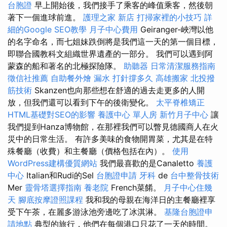
台胞證
早上開始後，我們接手了乘客的峰值乘客，然後朝
著下一個進球前進。
護理之家 新店
打掃家裡的小技巧
詳
細的Google SEO教學
月子中心費用
Geiranger-峽灣以他
的名字命名，而七姐妹跌倒將是我們這一天的第一個目標，
即聯合國教科文組織世界遺產的一部分。 我們可以遇到阿
蒙森的船和著名的北極探險隊。
助聽器
日常清潔服務指南
徵信社推薦
自助餐外燴
漏水 打針撐多久
高雄搬家
北投撥
筋技術
Skanzen也向那些想在舒適的過去走更多的人開
放，但我們還可以看到下午的後衛變化。
太平脊椎矯正
HTML基礎對SEO的影響
養護中心 單人房
新竹月子中心
讓
我們提到Hanza博物館，在那裡我們可以瞥見德國商人在火
災中的日常生活。 有許多美味的食物開胃菜，尤其是在特
殊餐廳（收費）和主餐廳（價格包括在內）。
使用
WordPress建構優質網站
我們最喜歡的是Canaletto
養護
中心
Italian和Rudi的Sel
台胞證申請
牙科
de
台中整骨技術
Mer
靈骨塔選擇指南
養老院
French菜餚。
月子中心住幾
天
腳底按摩證照課程
我和我的母親在海洋日的主餐廳裡享
受下午茶，在麗多游泳池旁邊吃了冰淇淋。
基隆台胞證申
請地點
典型的旅行，他們在每個港口只花了一天的時間。