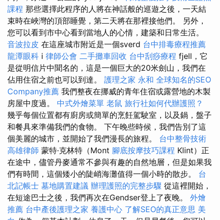
課程
那些選擇此程序的人將在神話般的巡遊之後，一天結
束時在峽灣的頂部睡覺，第二天將在那裡接他們。 另外，
您可以看到市中心看到當地人的心情，建築和日常生活。
音波拉皮
在這座城市附近是一個sverd
台中排毒療程推薦
龍潭眼科
i
律師公會
二手攤車回收
台中刮痧療程
fjell，它
是從明信片中聞名的，這是一個巨大的20米劍山，我們在
佔用住宿之前也可以到達。
護理之家 永和
全球知名的SEO
Company推薦
我們整夜在挪威的青年住宿或露營地的木製
房屋中度過。
中式外燴菜單
老鼠
旅行社如何代辦護照？
幾乎每個位置都有廚房或簡單的烹飪駕駛室，以及鍋，盤子
和餐具來準備我們的食物。 下午晚些時候，我們告別了這
個美麗的城市，並開始了我們漫長的旅程。
台中整骨技術
高雄律師
蒙特·克林特（Mont
腳底按摩技巧課程
Klint）正
在途中，儘管丹麥通常不參與有趣的自然地層，但是如果我
們有時間，這個矮小的陡峭海灘值得一個小時的散步。
台
北記帳士
墓地購置建議
辦理護照的完整步驟
從這裡開始，
在短途巴士之後，我們再次在Gendser登上了夜晚。
外燴
推薦
台中產後護理之家
養護中心
了解SEO的真正意思
美