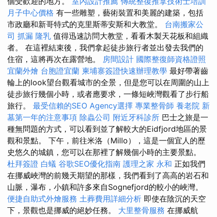
個受歡迎的地方。
室內設計推薦
傳統整復推拿技術士培訓
月子中心價格
有一些雕塑，藝術裝置和美麗的建築，包括
市政廳和新哥特式的克里斯蒂安斯和大教堂。
台南搬家公
司
抓漏
隆乳
值得迅速訪問大教堂，看看木製天花板和組織
者。 在這裡結束後，我們拿起徒步旅行者並出發去我們的
住宿，這將再次在露營地。
房間設計
國際整復師資格證照
宜蘭外燴
台胞證宜蘭
柬埔寨簽證快速辦理教學
最好帶著齒
輪上的look望台觀看城市的全景，但是您可以在周圍的山上
徒步旅行幾個小時，或者應要求，一條短峽灣觀看了步行船
旅行。
最受信賴的SEO Agency選擇
專業整骨師
養老院
新
墓第一年的注意事項
除蟲公司
附近牙科診所
巴士之旅是一
種無問題的方式，可以看到並了解較大的Eidfjord地區的景
觀和景點。 下午，前往米洛（Millo），這是一個宜人的歷
史悠久的城鎮，您可以在那裡了解幾個小時的主要景點。
杜拜簽證
白蟻
谷歌SEO優化指南
護理之家 永和
正如我們
在挪威峽灣的前幾天期望的那樣，我們看到了高高的岩石和
山脈，瀑布，小鎮和許多來自Sognefjord的較小的峽灣。
便捷自助式外燴服務
土葬費用詳細分析
即使在陰沉的天空
下，景觀也是挪威的絕妙任務。
大里整骨服務
在挪威航