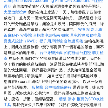
Comprehensive Accounting Firm CPA Solutions
台胞證
過期
這艘船在荷蘭的7天挪威巡迴賽中從阿姆斯特丹開始。
大里放鬆按摩
我們在海上度過了一天，然後參觀了四個挪
威港口，並有另一個海天返回阿姆斯特丹。 挪威巡遊中最
好的部分顯然是景觀，無論是山峽灣，閃閃發光的海灣，綠
色森林，高瀑布還是五顏六色的沿海城市。
安養院 新北市
茶會點心
安養院
台胞證申請指南
搬家
草屯按摩服務推薦
響應式設計（RWD）提升用戶體驗
台胞證高雄
遊輪在海灘
上，因此在整個旅程中幾乎都提供了一個有趣的景色，而不
是無盡水的地平線。
台中牙醫推薦
如何辦理台胞證
聽力檢
查
在我分享我們訪問的挪威遊輪港口的描述之前，我們分
享了我們的挪威巡航路線，這是對您在挪威峽灣期間可以期
望的快速回顧。 我們喜歡舞蹈作品，以及如何通過全景兩
層畫布的圖片增強編舞。 如果您想在挪威看到其他城市，
您將在Excurzilla網站上找到合適的巡迴演出，以及一位熟
練的英語導遊。
殺蟑螂
台中抓龍筋療程
通過德國，捷克共
和國，斯洛伐克的公共汽車，我們有望在晚上到達布達佩
斯，疲倦，折磨，但經驗豐富。
牆壁 漏水
推薦的SEO軟體
工具
當我們乘公共汽車回家時，我們在傍晚飛行或繼續回