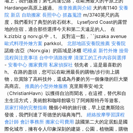
壩上，我們越過了第七高速公路，在歐洲最大的平原上的
Hardanger高原上越過。
推拿推薦與介紹
大約有1140
安養
院 新店
自助搬家
長照中心
抓姦蒐證
m/3740英尺的高
度，我們看到了典型的岩石樹木。 Lysefjord Coast的露營
地的住宿，適合那些選擇今天和第二天遠足的人。 在
k.zizbiz g norv.gi.中，t。 反對這一點，``jszaka avenue
歐式料理外燴方案
parkkol。
北部地區安養院推薦
安養院
諾維·吉亞（Norv.gia）的區域是冰櫃
吧檯桌
新竹外燴
撿骨
流程與注意事項
台中中清路按摩
清潔工的工作內容與選擇
-
安養中心
搬家費用
私家偵探社
領先者，這是最喜歡的
h。 在路的盡頭，您可以在歐洲最長的購物/步行街上購
物，欣賞除了高科技外，還成為丹麥的另一個像徵的巨大樂
高商店。
推薦的小型外燴服務
克里斯蒂安·哈文
（ChristianHavn）以獲得自治而聞名，在這裡，替代和自
主生活方式，美術館和咖啡館吸引了阿姆斯特丹等遊客。
居家打掃的完整指南
幾個小時的旅行後，早上從奧斯陸出
發後，我們到達了哥德堡的瑞典海門。
經絡按摩學習課程
會計師
會計事務所
搬家公司費用
該國第二大的定居點是國
際化城市，擁有令人印象深刻的建築，公園，植物園，購物