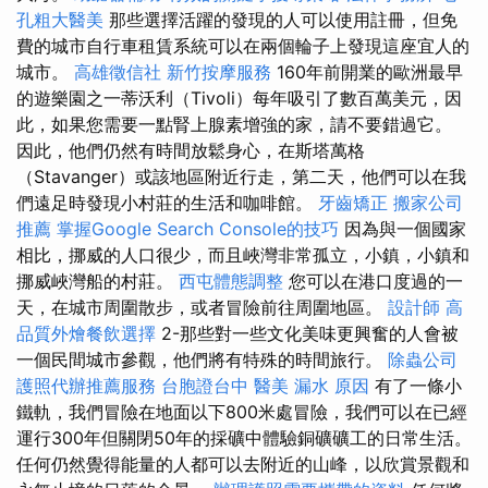
孔粗大醫美
那些選擇活躍的發現的人可以使用註冊，但免
費的城市自行車租賃系統可以在兩個輪子上發現這座宜人的
城市。
高雄徵信社
新竹按摩服務
160年前開業的歐洲最早
的遊樂園之一蒂沃利（Tivoli）每年吸引了數百萬美元，因
此，如果您需要一點腎上腺素增強的家，請不要錯過它。
因此，他們仍然有時間放鬆身心，在斯塔萬格
（Stavanger）或該地區附近行走，第二天，他們可以在我
們遠足時發現小村莊的生活和咖啡館。
牙齒矯正
搬家公司
推薦
掌握Google Search Console的技巧
因為與一個國家
相比，挪威的人口很少，而且峽灣非常孤立，小鎮，小鎮和
挪威峽灣船的村莊。
西屯體態調整
您可以在港口度過的一
天，在城市周圍散步，或者冒險前往周圍地區。
設計師
高
品質外燴餐飲選擇
2-那些對一些文化美味更興奮的人會被
一個民間城市參觀，他們將有特殊的時間旅行。
除蟲公司
護照代辦推薦服務
台胞證台中
醫美
漏水 原因
有了一條小
鐵軌，我們冒險在地面以下800米處冒險，我們可以在已經
運行300年但關閉50年的採礦中體驗銅礦礦工的日常生活。
任何仍然覺得能量的人都可以去附近的山峰，以欣賞景觀和