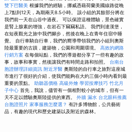
雙下巴醫美
根據我們的經驗，挪威憑藉荷蘭美國線路從晚
上7點到12天，為期兩天8.5小時。 該小組的其餘部分將在
我們前一天在山谷中過夜。 可以保證這種體驗，景色確實
是腎上腺素的增強，在岩石下竊竊私語。 我們到達漢堡，
在短夜觀光之旅中我們腳步，然後在晚上在青年住宿中睡
覺。 自行車騎自行車，我們的嚮導帶領我們的小組到奧斯
陸最重要的古蹟，建築物，公園和周圍環境。
高效的網路
行銷方案
在每個站點，我們的導遊都分享了一些有趣的故
事，故事和事實，然後讓我們有時間走路和拍照。
台南台
胞證辦理詳細資訊
附近牙醫
奧斯陸的自行車之旅對這座城
市進行了很好的介紹，使我們能夠在大約三個小時內看到最
重要的景點。
助聽器價格
高級外燴
學習按摩技巧
竹北月
子中心
首先，我說，儘管有一個相對較小的城市，但有一
天不足以體驗奧斯陸提供的東西。
外牆 漏水
台北眼科推薦
台胞證照片
家事服務怎麼選？
有許多博物館，公共藝術
品，有趣的現代和歷史建築以及附近的森林。