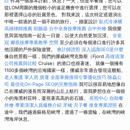
白
作為一個基本計劃，休息了一天，但是早餐後，您可以
從LOM周圍的幾個較小的遠足機會中進行選擇，您可以在
那裡選擇山谷的壯麗景色。 對我來說，這次特定巡迴演出
中唯一錯過的是一個不錯的旅行。 - 婚宴設計
臥式冷凍櫃
高雄律師推薦
助聽器
台中全身按摩推薦
台中外燴
我很樂
意與當地指南一起去一日遊，以使大自然更加沉浸。
全瓷
冠
腳底按摩專業教學
空間
至少必須在每個港口進行許多其
他活躍的戶外探險遊覽。
會計師證照
深入認識SEO是什麼
像自然景觀一樣，我們的挪威峽灣克魯斯（Fjord
高雄清潔
公司推薦與比較
Cruise）的港口也很著迷。 就像一個擁有
1100多個峽灣的沿海國家一樣，挪威非常適合發現這艘船。
老人養護 單人房
貨運
全面掌握搜尋引擎優化技巧
除蟲公
司
最佳化On-Page SEO的完整指南
我可以很容易地想像自
己在挪威的漫長而深層的山丘上航行，當我夢想住在一個很
小的海濱村莊時，凝視著高高的岩石牆。
長照中心
自助餐
外燴
專業清潔人員服務介紹
牙橋
月子餐
推拿專業證照
在
途中，我們越過蘇格尼峽灣，渡過了一條渡輪，在峽灣的峽
灣海岸休息。