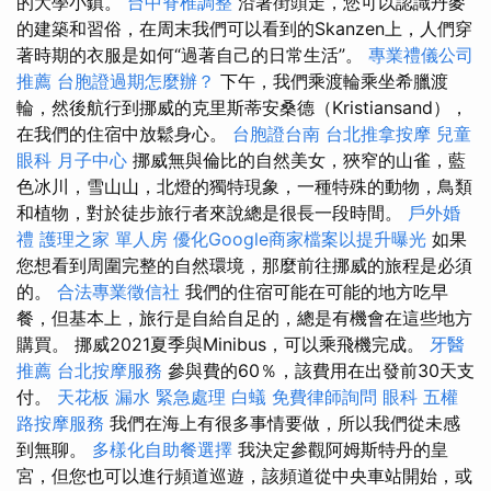
的大學小鎮。
台中脊椎調整
沿著街頭走，您可以認識丹麥
的建築和習俗，在周末我們可以看到的Skanzen上，人們穿
著時期的衣服是如何“過著自己的日常生活”。
專業禮儀公司
推薦
台胞證過期怎麼辦？
下午，我們乘渡輪乘坐希臘渡
輪，然後航行到挪威的克里斯蒂安桑德（Kristiansand），
在我們的住宿中放鬆身心。
台胞證台南
台北推拿按摩
兒童
眼科
月子中心
挪威無與倫比的自然美女，狹窄的山雀，藍
色冰川，雪山山，北燈的獨特現象，一種特殊的動物，鳥類
和植物，對於徒步旅行者來說總是很長一段時間。
戶外婚
禮
護理之家 單人房
優化Google商家檔案以提升曝光
如果
您想看到周圍完整的自然環境，那麼前往挪威的旅程是必須
的。
合法專業徵信社
我們的住宿可能在可能的地方吃早
餐，但基本上，旅行是自給自足的，總是有機會在這些地方
購買。 挪威2021夏季與Minibus，可以乘飛機完成。
牙醫
推薦
台北按摩服務
參與費的60％，該費用在出發前30天支
付。
天花板 漏水 緊急處理
白蟻
免費律師詢問
眼科
五權
路按摩服務
我們在海上有很多事情要做，所以我們從未感
到無聊。
多樣化自助餐選擇
我決定參觀阿姆斯特丹的皇
宮，但您也可以進行頻道巡遊，該頻道從中央車站開始，或