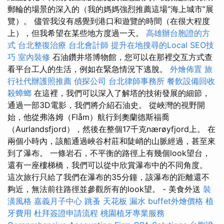
郵輪的場景的深入的（我的媽媽強烈推薦這場“海上城市”展
覽）。 儘管我沒有感覺到港口和遊覽的時間（在很大程度
上），但我希望在某些地方度過一天。
高雄辦台胞證的方
式
台北整復治療
台北會計師
提升在地搜尋的Local SEO技
巧
室內裝修
石油鑽井塔博物館，您可以在那裡交互方式查
看平台工人的生活，例如在緊急情況下逃脫。
外燴佈置
旅
行社代辦護照推薦
偵探公司
台北律師事務所
餐飲設備回收
殺蟑螂
在這裡，我們可以深入了解塔的技術發展的細節，
通過一部3D電影，我們將介紹石油史。 從峽灣的視野開
始，他從弗洛姆（Flåm）航行到奧蘭德斯福喬
（Aurlandsfjord），然後在整個17千克nærøyfjord上。 在
兩個小時內，該船通過峽谷村莊和陡峭的山脈經過，甚至來
到了瀑布。 一條岩石，不平衡的路徑上有幾個look望台，
還有一座樓梯橋，我們可以從中欣賞瀑布中的不同角度。
這次旅行只給了我們在瀑布的35分鐘，該瀑布的距離還不
夠近，無法前往路徑並參觀所有的look望。 - 美食外送
裝
潢風格
嘉義月子中心
跳蚤
天花板 漏水
buffet外燴價格
植
牙費用
杜拜簽證申請流程
桃園植牙專業服務