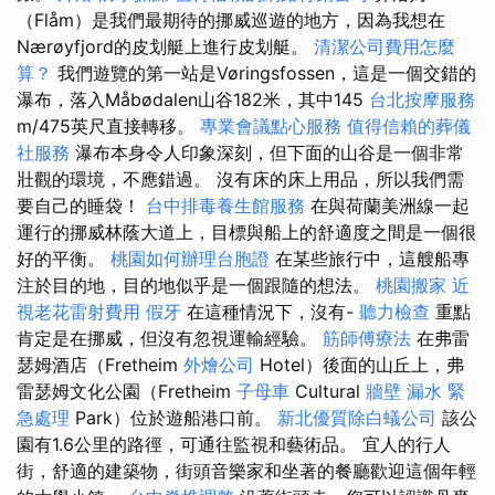
（Flåm）是我們最期待的挪威巡遊的地方，因為我想在
Nærøyfjord的皮划艇上進行皮划艇。
清潔公司費用怎麼
算？
我們遊覽的第一站是Vøringsfossen，這是一個交錯的
瀑布，落入Måbødalen山谷182米，其中145
台北按摩服務
m/475英尺直接轉移。
專業會議點心服務
值得信賴的葬儀
社服務
瀑布本身令人印象深刻，但下面的山谷是一個非常
壯觀的環境，不應錯過。 沒有床的床上用品，所以我們需
要自己的睡袋！
台中排毒養生館服務
在與荷蘭美洲線一起
運行的挪威林蔭大道上，目標與船上的舒適度之間是一個很
好的平衡。
桃園如何辦理台胞證
在某些旅行中，這艘船專
注於目的地，目的地似乎是一個跟隨的想法。
桃園搬家
近
視老花雷射費用
假牙
在這種情況下，沒有-
聽力檢查
重點
肯定是在挪威，但沒有忽視運輸經驗。
筋師傅療法
在弗雷
瑟姆酒店（Fretheim
外燴公司
Hotel）後面的山丘上，弗
雷瑟姆文化公園（Fretheim
子母車
Cultural
牆壁 漏水 緊
急處理
Park）位於遊船港口前。
新北優質除白蟻公司
該公
園有1.6公里的路徑，可通往監視和藝術品。 宜人的行人
街，舒適的建築物，街頭音樂家和坐著的餐廳歡迎這個年輕