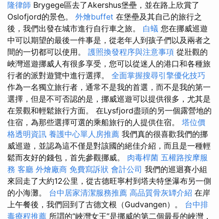
隆律師
Brygege區去了Akershus堡壘，並在路上欣賞了
Oslofjord的景色。
外燴buffet
在堡壘及其自己的旅行之
後，我們出發在城市進行自行車之旅。
白蟻
您在挪威巡遊
中可以期望的最後一件事是，從老年人到孩子們以及兩者之
間的一切都可以使用。
護照換發程序與注意事項
從壯觀的
峽灣巡遊挪威人有很多享受，您可以從迷人的港口和各種旅
行者的派對遊覽中進行選擇。
全面掌握搜尋引擎優化技巧
作為一名獨立旅行者，通常不是我的首選，而不是我的第一
選擇，但是不可否認的是，挪威巡遊可以提供很多，尤其是
在景觀和輕鬆旅行方面。 在Lysfjord盡頭的另一個露營地的
住宿，為那些選擇可選的乘船旅行的人提供住宿。
塔位價
格透明資訊
養護中心單人房推薦
我們真的很喜歡我們的挪
威巡遊，並認為這不僅是對該國的絕佳介紹，而且是一種輕
鬆而友好的錢包，首先參觀挪威。
肉毒桿菌
五權路按摩服
務
客廳
外燴廠商
免費寫訴狀
會計公司
我們的巡迴賽小組
來回走了大約12公里，從古德旺寧村到塔夫特堡瀑布另一側
的小海灘。
台中居家清潔服務推薦
高品質骨灰罈介紹
在岸
上午餐後，我們回到了古德文根（Gudvangen）。
台中排
毒療程推薦
所謂的“峽灣女王”是挪威的第二個最長的峽灣，