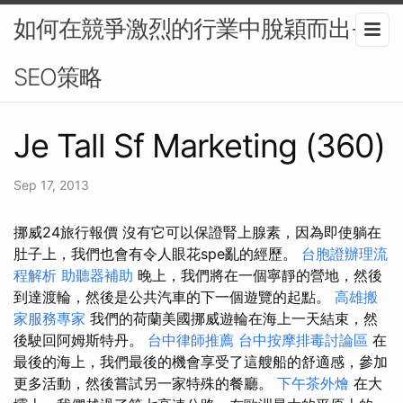
如何在競爭激烈的行業中脫穎而出-
SEO策略
Je Tall Sf Marketing (360)
Sep 17, 2013
挪威24旅行報價 沒有它可以保證腎上腺素，因為即使躺在
肚子上，我們也會有令人眼花spe亂的經歷。
台胞證辦理流
程解析
助聽器補助
晚上，我們將在一個寧靜的營地，然後
到達渡輪，然後是公共汽車的下一個遊覽的起點。
高雄搬
家服務專家
我們的荷蘭美國挪威遊輪在海上一天結束，然
後駛回阿姆斯特丹。
台中律師推薦
台中按摩排毒討論區
在
最後的海上，我們最後的機會享受了這艘船的舒適感，參加
更多活動，然後嘗試另一家特殊的餐廳。
下午茶外燴
在大