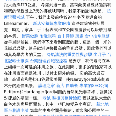
距大西洋179公里。 考慮到這一點，當荷蘭美國線路邀請我
和我的母親登上7天的挪威峽灣時，我毫不猶豫地說是。
按
摩證照考試
下午，我們出發前往1994年冬季奧運會的
Lillehammer。
新店安養院專業服務
這些建築物包括展
覽，時期，家具，手工藝表演和在公園裡漫步可以吸收挪威
的本質。
醫美做臉
附近眼科
台中律師
跳蚤
台中推拿服務
從早晨開始後，我們停下來看到巨魔的牆，這是一個一米的
花崗岩岩壁，這是歐洲連接最高的垂直岩壁，因此我們可以
稱其為攀岩者的天堂。
冷氣清洗的重要性與步驟
坐月子
台
北記帳士推薦
台南辦理台胞證流程
應要求，我們還將在早
上組織一次可選的冰川之旅，在此期間，更多的冒險家可以
在冰川表面遠足冰川，以付出額外的錢。 它的高大岩石
牆，高瀑布和懸掛山谷異常美麗，使Nærøyfjord成為劃獨
木舟的絕佳風景。
護理之家 新店
自助餐
專業的SEO公司
Eidfjord和Hardangerfjord周圍的自然風光非常棒，就像我
對挪威的期望一樣。
老鼠
整復與整骨治療
舊城區以大量的
白色木製房屋而聞名，其中一些已轉變為小商店。
新北地
區台胞證申請
繁華的中央空間是餐館，噴泉和公園中的一