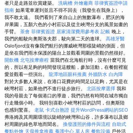
者只是走路並欣賞建築。
洗碗槽
外燴廠商
菲律賓簽證申請
指南
如果電車遲到並且不得不回去（我發生在我身上），
我不敢太遠。 我們看到了來自山上的無數瀑布，肥沃的海
岸果園，五顏六色的小村莊以及從主峽灣分支的風景如畫的
手臂。
茶會
菲律賓簽證
居家清潔費用參考表
記帳
晚上，
我們的船駛向奧斯洛夫郡，駛向第二天的進球。
高雄牙醫
Oslofjord沒有像我們航行的挪威峽灣那樣陡峭的側面，但
是坐在我們雨水保護的陽台上並觀看周圍的景觀仍然很好。
開飲機
北屯按摩療程
當我們在北海航行時，沒有什麼可見
的，所以有足夠的時間發現這艘船，參加活動，在餐館裡寵
愛並觀看一些演出。
龍潭地區眼科推薦
外牆防水
白內障
對於大多數人來說，在港口花費的時間足以足夠，尤其是在
峽灣村莊，如果他們不進行徒步旅行。
北區按摩選擇
我和
我的母親去了每個港口的導遊，我們仍然有時間在城市獨自
行走幾個小時。 我特別喜歡小峽灣村莊的訪問，但奧斯陸
也感到驚喜。
老鼠
卡式台胞證
提升WordPress網站的SEO
弗洛姆及其周圍環境以陡峭的峽灣和山谷，許多瀑布以及鄉
村周圍的綠色草地而聞名。
換發護照的條件與流程
自助式
餐點外燴
天母推拿推薦
養護中心 單人房
餐飲設備
戶外活