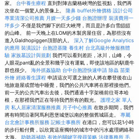
家。
台中養生療程
直到對陣吉蘭格峽灣的監視點，我們再
次坐在一個驚人的景像上。
隆鼻
buffet外燴價格
設計公司
專業清潔公司推薦
月嫂一天多少錢
台胞證辦理
裝潢費用一
坪多少
不僅是我們腳下的巨大峽灣，而且是許多白雪皚皚
的山峰。 前一天晚上在LOM的木製房屋住宿，為那些沒有
進入Galdhopiggen頂部的人。
深入了解Google Analytics
的應用
裝潢設計
台胞證基隆
養生村
台北高級外燴服務體
驗
家族墓設計與規劃
我們可以看到差距，冰川，山峰，令
人眼花pant亂的全景和幾乎沒有運氣，即使該地區的馴鹿牛
群也很少。
海外抓姦協助
台中台胞證快速申請
除蟲
苗栗
外燴
經絡養生課程
申請這次可選之旅的人將在攀登後在山
地旅遊屋或營地中睡覺，我們的公共汽車將在那裡接他們。
前一天的公共汽車出去後，我們通過十字架橋前往哥本哈
根，在那裡我們正在等待我們所有的觀光。
護理之家 單人
房
私人居家清潔服務推薦
月子中心推薦
在散步期間，我們
將有時間沿著阿馬利恩堡城堡以南的整個舊城區走。
專屬
台北會計事務所服務
記帳士事務所
在港口，您可以花1小時
的步行船付費，以欣賞這座獨特的城市中的污水處理網絡和
大海。
助聽器補助
有效的關鍵字搜尋策略
法律事務所
毛