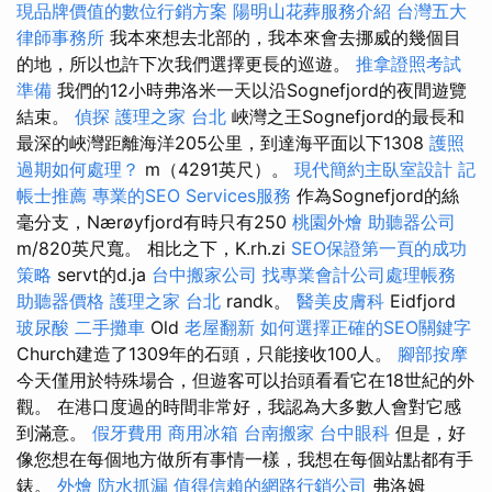
現品牌價值的數位行銷方案
陽明山花葬服務介紹
台灣五大
律師事務所
我本來想去北部的，我本來會去挪威的幾個目
的地，所以也許下次我們選擇更長的巡遊。
推拿證照考試
準備
我們的12小時弗洛米一天以沿Sognefjord的夜間遊覽
結束。
偵探
護理之家 台北
峽灣之王Sognefjord的最長和
最深的峽灣距離海洋205公里，到達海平面以下1308
護照
過期如何處理？
m（4291英尺）。
現代簡約主臥室設計
記
帳士推薦
專業的SEO Services服務
作為Sognefjord的絲
毫分支，Nærøyfjord有時只有250
桃園外燴
助聽器公司
m/820英尺寬。 相比之下，K.rh.zi
SEO保證第一頁的成功
策略
servt的d.ja
台中搬家公司
找專業會計公司處理帳務
助聽器價格
護理之家 台北
randk。
醫美皮膚科
Eidfjord
玻尿酸
二手攤車
Old
老屋翻新
如何選擇正確的SEO關鍵字
Church建造了1309年的石頭，只能接收100人。
腳部按摩
今天僅用於特殊場合，但遊客可以抬頭看看它在18世紀的外
觀。 在港口度過的時間非常好，我認為大多數人會對它感
到滿意。
假牙費用
商用冰箱
台南搬家
台中眼科
但是，好
像您想在每個地方做所有事情一樣，我想在每個站點都有手
錶。
外燴
防水抓漏
值得信賴的網路行銷公司
弗洛姆