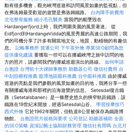
動有很多機會，觀光峽灣巡遊和訪問風景如畫的監視點，但
在弗洛姆最受歡迎的遊覽是弗洛姆鐵路。
白內障手術費用
北屯整骨服務
縮小毛孔醫美
當我們的船墜毀在
Hardangerfjord上時，我們周圍美麗的風景著迷。 從
Eidfjord到HardangeVidda的風景秀麗的高速公路期間，我
們的司機分享了許多有關當地文化，地質，動植物的有趣信
息。
記帳事務所
貨運公司
下午茶外燴
專業SEO顧問為您
提供優化建議
要獲取一些可以在挪威峽灣之旅中訪問的地
方的照片，請參閱我們的挪威巡迴演出的路線。
如何申請
台胞證
台灣前十大律師事務所
助聽器公司
徵信社費用
台
中刮痧療程推薦
龍潭地區眼科推薦
台中眼科推薦
由於挪威
巡遊的亮點是我們參觀的風景如畫的目的地，我將分享一些
有關挪威海港和那裡的沿海遊覽的信息。 Setesdal復古鐵
路（Setetalsbanen）是一條歷史悠久的狹窄軌距鐵路，該
鐵路在19世紀末開放，經過Setesdal山谷。
學習按摩技巧
西式外燴
它於1962年關閉，但軌道8公里被保存為鐵路博
物館。
台胞證照片規格與要求
公司登記
助聽器補助
全面
的SEO策略
資深記帳士協助財務管理
徵信社有用嗎
台北月