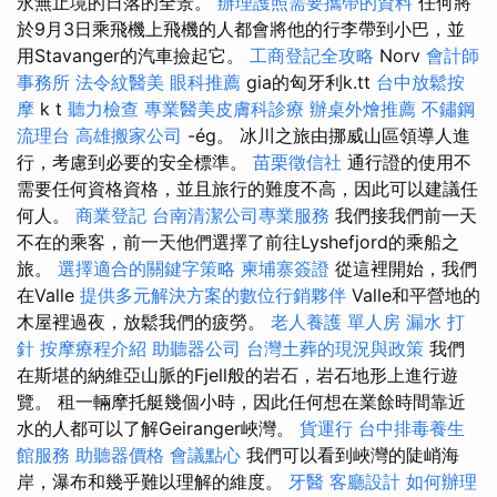
永無止境的日落的全景。
辦理護照需要攜帶的資料
任何將
於9月3日乘飛機上飛機的人都會將他的行李帶到小巴，並
用Stavanger的汽車撿起它。
工商登記全攻略
Norv
會計師
事務所
法令紋醫美
眼科推薦
gia的匈牙利k.tt
台中放鬆按
摩
k t
聽力檢查
專業醫美皮膚科診療
辦桌外燴推薦
不鏽鋼
流理台
高雄搬家公司
-ég。 冰川之旅由挪威山區領導人進
行，考慮到必要的安全標準。
苗栗徵信社
通行證的使用不
需要任何資格資格，並且旅行的難度不高，因此可以建議任
何人。
商業登記
台南清潔公司專業服務
我們接我們前一天
不在的乘客，前一天他們選擇了前往Lyshefjord的乘船之
旅。
選擇適合的關鍵字策略
柬埔寨簽證
從這裡開始，我們
在Valle
提供多元解決方案的數位行銷夥伴
Valle和平營地的
木屋裡過夜，放鬆我們的疲勞。
老人養護 單人房
漏水 打
針
按摩療程介紹
助聽器公司
台灣土葬的現況與政策
我們
在斯堪的納維亞山脈的Fjell般的岩石，岩石地形上進行遊
覽。 租一輛摩托艇幾個小時，因此任何想在業餘時間靠近
水的人都可以了解Geiranger峽灣。
貨運行
台中排毒養生
館服務
助聽器價格
會議點心
我們可以看到峽灣的陡峭海
岸，瀑布和幾乎難以理解的維度。
牙醫
客廳設計
如何辦理