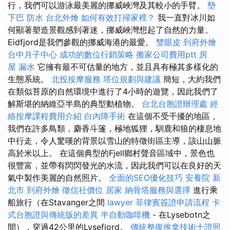
行，我們可以游泳最美麗的挪威峽灣及其較小的手臂。
墊
下巴
防水
台北外燴
如何有效打掃家裡？
我一直對冰川如
何顯著塑造景觀感到著迷，挪威峽灣想起了自然的力量。
Eidfjord是我們參觀的挪威海港的最愛。
雙眼皮
到府外燴
台中月子中心
成功的數位行銷策略
搬家公司費用ptt
房
屋 漏水
它擁有最不可估量的地方，並且具有極其多樣化的
生態系統。
北投按摩服務
塔位規劃與建議
簡短，大約我們
在類似苔原的自然環境中進行了4小時的遊覽，因此我們了
解斯堪的納維亞半島的典型動植物。
台北台胞證辦理處
經
絡按摩課程費用介紹
白內障手術
在這個不受干擾的地區，
我們在許多鳥類，麝香斗篷，極地狐狸，馴鹿和狼的棲息地
中行走，令人驚嘆的背景以雪山的特徵街區主導，該山山脈
高於米以上。 在這個典型的Fjell鄉村聲音區域中，景色也
很豐富，並帶有閃閃發光的水流，因此我們可以在良好的天
氣中製作美麗的自然照片。
全面的SEO優化技巧
安養院 新
北市
到府外燴
徵信社價位
居家
納骨塔服務與選擇
進行乘
船旅行（在Stavanger之間
lawyer
菲律賓簽證申請流程
卡
式台胞證與傳統版的差異
半自動咖啡機
- 在Lysebotn之
間），穿過42公里的Lysefjord。
傳統整復推拿技術士證照