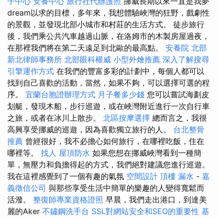
子中心
安養中心
旅行社代辦護照
挪威長期以來一直是我夢
dream以求的目標，多年來，我想體驗峽灣的狂野，戲劇性
的景觀，並發現北部小城市和村莊的生活方式。 徒步旅行
後，我們乘公共汽車越過山脈，在洛姆市的木製房屋過夜，
在那裡我們將在第二天遠足到北歐的最高點。
安養院 北部
新北律師事務所
北部眼科權威
小型外燴推薦
深入了解搜尋
引擎運作方式
在我們的豐富多彩的計劃中，每個人都可以
找到自己喜歡的活動，當然，如果不夠，可以選擇可選的程
序。
宜蘭台胞證辦理方式
月子餐多少錢
您可以嘗試海劃皮
划艇，發現木船，步行巡遊，或在峽灣附近進行一次自行車
之旅，或者在冰川上散步。
北區按摩選擇
總而言之，我很
高興享受挪威的巡遊，因為喜歡獨立旅行的人。
台北整骨
推薦
曾經很好，我不必擔心如何旅行，在哪裡吃飯，住在
哪裡等。
找人
屋頂防水
如果您想在挪威峽灣看到一種簡
單，無壓力和負擔得起的方式，我們絕對建議您進行巡遊。
我在這裡感覺到了一個有趣的氣氛
空間設計
頂樓 漏水
-
嘉
義徵信公司
與那些享受生活中簡單的樂趣的人變得寬鬆而
活潑。
整復師專業資格證照
早晨，我們走出港口，到達美
麗的Aker
不鏽鋼洗手台
SSL對網站安全和SEO的重要性
基